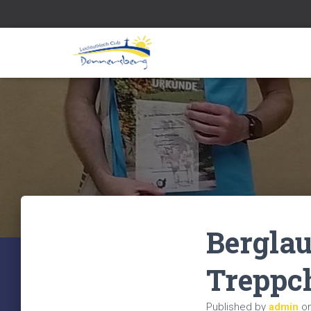
Berglau
Treppc
Published by
admin
o