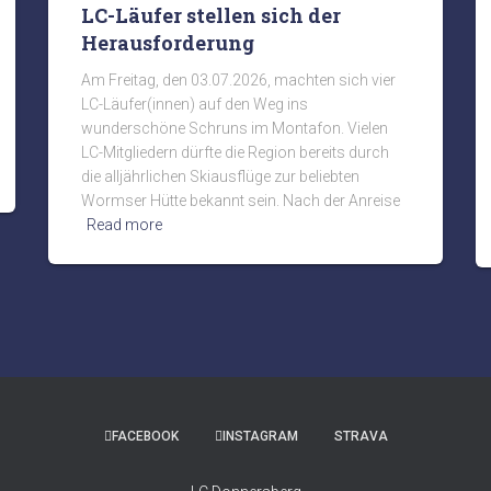
LC-Läufer stellen sich der
Herausforderung
Am Freitag, den 03.07.2026, machten sich vier
LC-Läufer(innen) auf den Weg ins
wunderschöne Schruns im Montafon. Vielen
LC-Mitgliedern dürfte die Region bereits durch
die alljährlichen Skiausflüge zur beliebten
Wormser Hütte bekannt sein. Nach der Anreise
Read more
FACEBOOK
INSTAGRAM
STRAVA