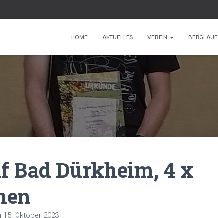
HOME
AKTUELLES
VEREIN
BERGLAU
f Bad Dürkheim, 4 x
hen
n
15. Oktober 2023