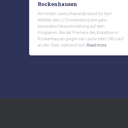
Rockenhausen
Am ersten Juliwochenende stand für fünf
Athleten des LC Donnersberg eine ganz
besondere Herausforderung auf dem
Programm. Bei der Premiere des Rokathon in
Rockenhausen gingen vier Läufer beim 24h Lauf
an den Start, während sich
Read more