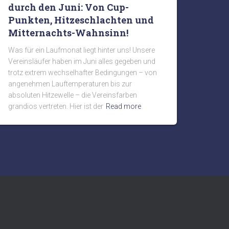
durch den Juni: Von Cup-
Punkten, Hitzeschlachten und
Mitternachts-Wahnsinn!
Was für ein Laufmonat liegt hinter uns! Unsere
Vereinsläufer haben im Juni alles gegeben und
trotz extrem wechselhafter Bedingungen – von
angenehmen Lauftemperaturen bis zur
absoluten Hitzewelle – die Vereinsfarben
grandios vertreten. Hier ist der
Read more