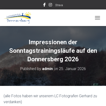
Strava
TOGGL
Impressionen der
Sonntagstrainingsläufe auf den
Donnersberg 2026
Published by
admin
on
25. Januar 2026
(alle Fotos haben wir unserem LC Fotografen Gerhard zu
verdanken)