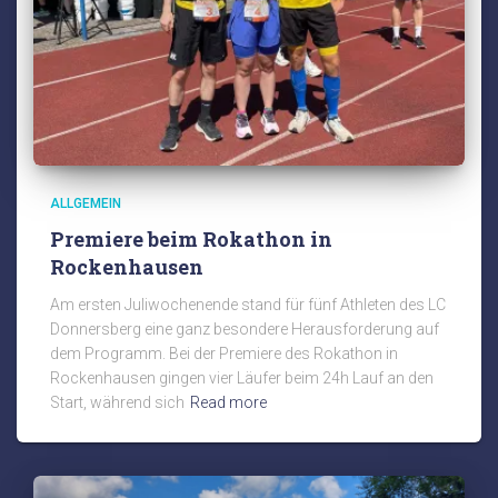
ALLGEMEIN
Premiere beim Rokathon in
Rockenhausen
Am ersten Juliwochenende stand für fünf Athleten des LC
Donnersberg eine ganz besondere Herausforderung auf
dem Programm. Bei der Premiere des Rokathon in
Rockenhausen gingen vier Läufer beim 24h Lauf an den
Start, während sich
Read more