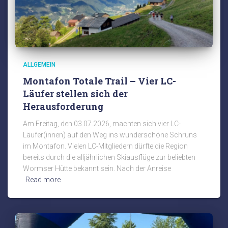
ALLGEMEIN
Montafon Totale Trail – Vier LC-
Läufer stellen sich der
Herausforderung
Am Freitag, den 03.07.2026, machten sich vier LC-
Läufer(innen) auf den Weg ins wunderschöne Schruns
im Montafon. Vielen LC-Mitgliedern dürfte die Region
bereits durch die alljährlichen Skiausflüge zur beliebten
Wormser Hütte bekannt sein. Nach der Anreise
Read more