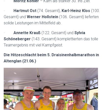
·
Moritz Köhler
– Kam als starker 30. ins Ziel.
·
Hartmut Ost
(74. Gesamt),
Karl-Heinz Klos
(100.
Gesamt) und
Werner Hollstein
(106. Gesamt) lieferten
solide Leistungen im Mittelfeld ab.
·
Annette Krauß
(122. Gesamt) und
Sylvia
Schöneberger
(143. Gesamt) komplettierten das tolle
Teamergebnis mit viel Kampfgeist.
Die Hitzeschlacht beim 5. Draisinenhalbmarathon in
Altenglan (21.06.)