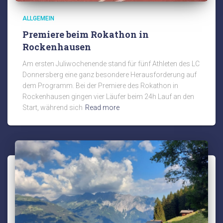
ALLGEMEIN
Premiere beim Rokathon in
Rockenhausen
Am ersten Juliwochenende stand für fünf Athleten des LC
Donnersberg eine ganz besondere Herausforderung auf
dem Programm. Bei der Premiere des Rokathon in
Rockenhausen gingen vier Läufer beim 24h Lauf an den
Start, während sich
Read more