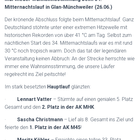
Mitternachtslauf in Glan-Münchweiler (26.06.)
Der krönende Abschluss folgte beim Mitternachtslauf. Ganz
Deutschland stöhnte unter einer extremen Hitzewelle mit
historischen Rekorden von über 41 °C am Tag. Selbst zum
nächtlichen Start des 34. Mitternachtslaufs war es mit rund
30 °C noch tropisch warm. Doch das tat der legendären
Veranstaltung keinen Abbruch: An der Strecke herrschte wie
immer eine Wahnsinnsstimmung, die unsere Läufer
regelrecht ins Ziel peitschte!
Im stark besetzten
Hauptlauf
glänzten:
·
Lennart Vatter
– Stürmte auf einen genialen 5. Platz
Gesamt und den
2. Platz in der AK MHK
.
·
Sascha Christmann
– Lief als 8. Gesamt ins Ziel und
feierte den
1.
Platz in der AK M45
!
·
Moritz Köhler
– Erreichte einen tollen 33. Platz