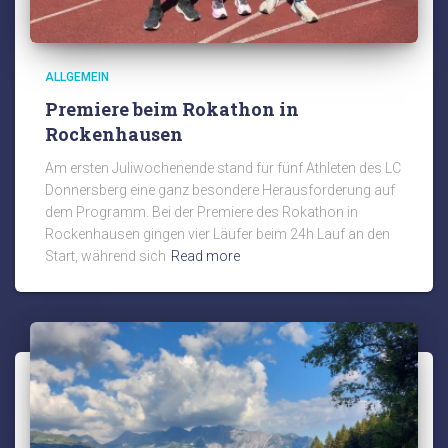
ALLGEMEIN
Premiere beim Rokathon in
Rockenhausen
Am ersten Juliwochenende stand für fünf Athleten des LC
Donnersberg eine ganz besondere Herausforderung auf
dem Programm. Bei der Premiere des Rokathon in
Rockenhausen gingen vier Läufer beim 24h Lauf an den
Start, während sich
Read more