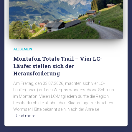
ALLGEMEIN
Montafon Totale Trail – Vier LC-
Läufer stellen sich der
Herausforderung
Am Freitag, den 03.07.2026, machten sich vier LC-
Läufer(innen) auf den Weg ins wunderschöne Schruns
im Montafon. Vielen LC-Mitgliedern dürfte die Region
bereits durch die alljährlichen Skiausflüge zur beliebten
Wormser Hütte bekannt sein. Nach der Anreise
Read more