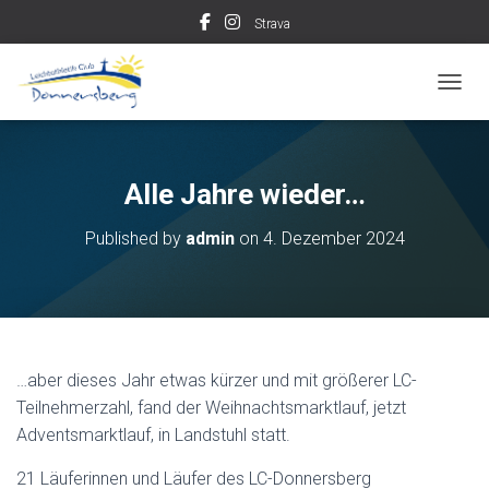
Strava
TOGGL
Alle Jahre wieder…
Published by
admin
on
4. Dezember 2024
…aber dieses Jahr etwas kürzer und mit größerer LC-
Teilnehmerzahl, fand der Weihnachtsmarktlauf, jetzt
Adventsmarktlauf, in Landstuhl statt.
21 Läuferinnen und Läufer des LC-Donnersberg