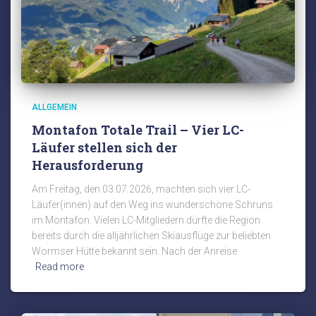
ALLGEMEIN
Montafon Totale Trail – Vier LC-
Läufer stellen sich der
Herausforderung
Am Freitag, den 03.07.2026, machten sich vier LC-
Läufer(innen) auf den Weg ins wunderschöne Schruns
im Montafon. Vielen LC-Mitgliedern dürfte die Region
bereits durch die alljährlichen Skiausflüge zur beliebten
Wormser Hütte bekannt sein. Nach der Anreise
Read more