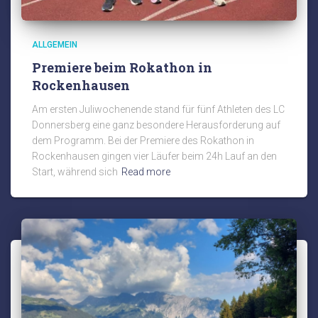
ALLGEMEIN
Premiere beim Rokathon in
Rockenhausen
Am ersten Juliwochenende stand für fünf Athleten des LC
Donnersberg eine ganz besondere Herausforderung auf
dem Programm. Bei der Premiere des Rokathon in
Rockenhausen gingen vier Läufer beim 24h Lauf an den
Start, während sich
Read more