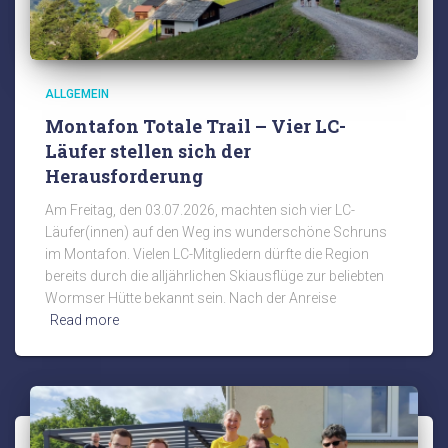
ALLGEMEIN
Montafon Totale Trail – Vier LC-
Läufer stellen sich der
Herausforderung
Am Freitag, den 03.07.2026, machten sich vier LC-
Läufer(innen) auf den Weg ins wunderschöne Schruns
im Montafon. Vielen LC-Mitgliedern dürfte die Region
bereits durch die alljährlichen Skiausflüge zur beliebten
Wormser Hütte bekannt sein. Nach der Anreise
Read more