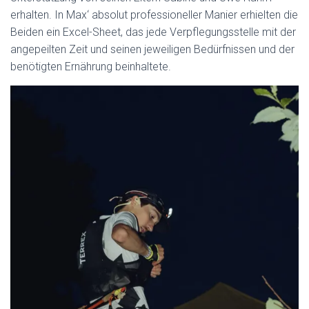
erhalten. In Max‘ absolut professioneller Manier erhielten die
Beiden ein Excel-Sheet, das jede Verpflegungsstelle mit der
angepeilten Zeit und seinen jeweiligen Bedürfnissen und der
benötigten Ernährung beinhaltete.