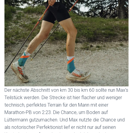
Der nächste Abschnitt von km 30 bis km 60 sollte nun Max’s
Teilstück werden. Die Strecke ist hier flacher und weniger
technisch, perfektes Terrain für den Mann mit einer
Marathon-PB von 2:23. Die Chance, um Boden auf
Lüttermann gutzumachen. Und Max nutzte die Chance und
als notorischer Perfektionist lief er nicht nur auf seinen