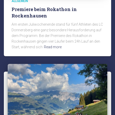
ALLGEMEIN
Premiere beim Rokathon in
Rockenhausen
Am ersten Juliwochenende stand für fünf Athleten des LC
Donnersberg eine ganz besondere Herausforderung auf
dem Programm. Bei der Premiere des Rokathon in
Rockenhausen gingen vier Läufer beim 24h Lauf an den
Start, während sich
Read more