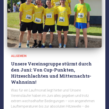
ALLGEMEIN
Unsere Vereinsgruppe stürmt durch
den Juni: Von Cup-Punkten,
Hitzeschlachten und Mitternachts-
Wahnsinn!
Was für ein Laufmonat liegt hinter uns! Unsere
Vereinsläufer haben im Juni alles gegeben und trotz
extrem wechselhafter Bedingungen – von angenehmen
Lauftemperaturen bis zur absoluten Hitzewelle – die