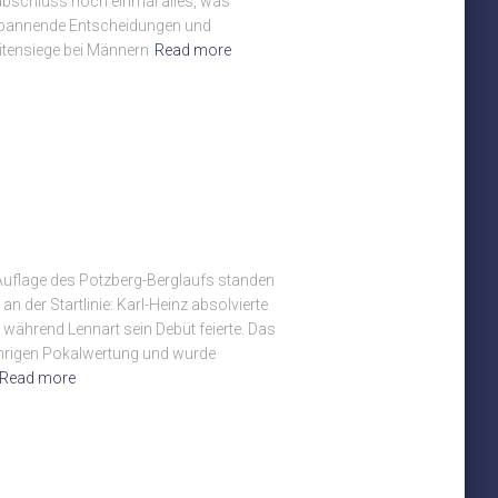
abschluss noch einmal alles, was
, spannende Entscheidungen und
tensiege bei Männern
Read more
 Auflage des Potzberg-Berglaufs standen
n der Startlinie: Karl-Heinz absolvierte
, während Lennart sein Debüt feierte. Das
jährigen Pokalwertung und wurde
Read more