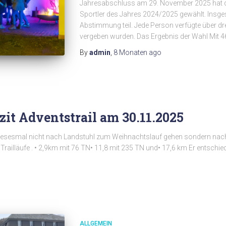
Jahresabschluss am 29. November 2025 hat de
Sportler des Jahres 2024/2025 gewählt. Insge
Abstimmung teil. Jede Person verfügte über 
vergeben wurden. Das Ergebnis der Wahl Mit 
By
admin
,
8 Monaten
ago
zit Adventstrail am 30.11.2025
s diesesmal nicht nach Landstuhl zum Weihnachtslauf gehen sondern nac
ailläufe . • 2,9km mit 76 TN• 11,8 mit 235 TN und• 17,6 km Er entschied 
ALLGEMEIN