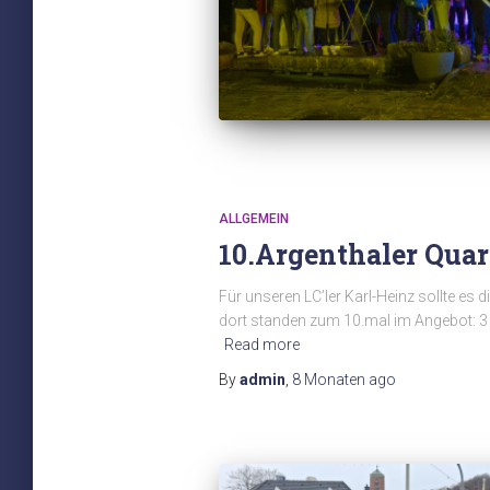
ALLGEMEIN
10.Argenthaler Quar
Für unseren LC’ler Karl-Heinz sollte e
dort standen zum 10.mal im Angebot: 3 Tr
Read more
By
admin
,
8 Monaten
ago