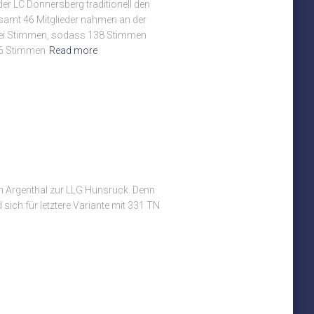
r LC Donnersberg traditionell den
samt 46 Mitglieder nahmen an der
drei Stimmen, sodass 138 Stimmen
46 Stimmen
Read more
h Argenthal zur LLG Hunsrück. Denn
sich für letztere Variante mit 331 TN