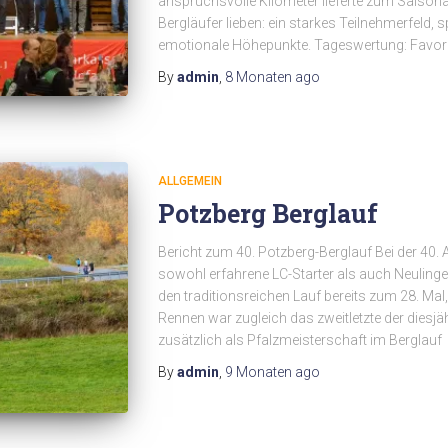
anspruchsvolle Kilometer lieferte zum Saison
Bergläufer lieben: ein starkes Teilnehmerfeld
emotionale Höhepunkte. Tageswertung: Favori
By
admin
,
8 Monaten
ago
ALLGEMEIN
Potzberg Berglauf
Bericht zum 40. Potzberg-Berglauf Bei der 40.
sowohl erfahrene LC-Starter als auch Neulinge a
den traditionsreichen Lauf bereits zum 28. Mal
Rennen war zugleich das zweitletzte der dies
zusätzlich als Pfalzmeisterschaft im Berglauf
By
admin
,
9 Monaten
ago