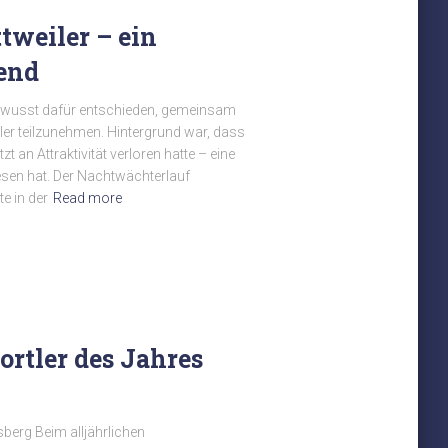
tweiler – ein
end
bewusst dafür entschieden, gemeinsam
er teilzunehmen. Hintergrund war, dass
 an Attraktivität verloren hatte – eine
iesen hat. Der Nachtwächterlauf
e in der
Read more
ortler des Jahres
erg Beim alljährlichen