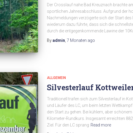
Der Crosslauf nahe Bad Kreuznach brachte am
sportlichen Jahresabschluss. Aufgrund der h
Nachmeldungen verzögerte sich der Start des
wiederum dazu führte, dass sich die schnellst
durch die entgegenkommende Lawine der 10K
By
admin
,
7 Monaten
ago
ALLGEMEIN
Silvesterlauf Kottweil
Traditionell trafen sich zum Silvesterlauf in K
und Läufer des LC, um beim letzten Wettkamp
den Start zu gehen. Bei kühlem, aber schönem L
Kilometer-Rundkurs. Insgesamt erreichten 88
Ziel. Für den LC sprang
Read more