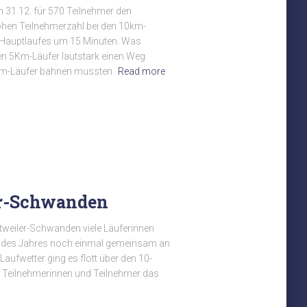
 31.12. für 570 Teilnehmer den
ohen Teilnehmerzahl bei den 10km-
 Hauptlaufes um 15 Minuten. Was
en 5Km-Läufer lautstark einen Weg
m-Läufer bahnen mussten.
Read more
er-Schwanden
ottweiler-Schwanden viele Läuferinnen
f des Jahres noch einmal gemeinsam an
aufwetter ging es flott über den 10-
2 Teilnehmerinnen und Teilnehmer das