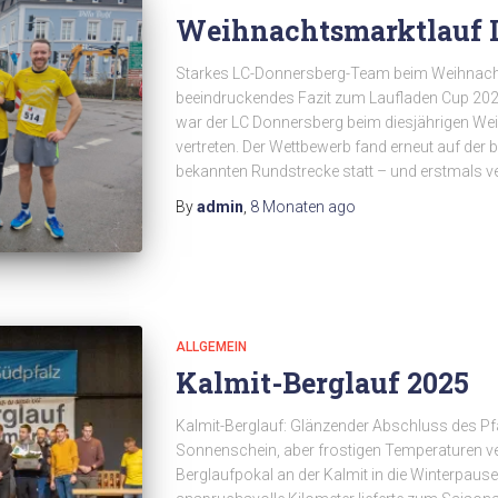
Weihnachtsmarktlauf L
Starkes LC-Donnersberg-Team beim Weihnacht
beeindruckendes Fazit zum Laufladen Cup 2025
war der LC Donnersberg beim diesjährigen We
vertreten. Der Wettbewerb fand erneut auf der
bekannten Rundstrecke statt – und erstmals ve
By
admin
,
8 Monaten
ago
ALLGEMEIN
Kalmit-Berglauf 2025
Kalmit-Berglauf: Glänzender Abschluss des Pf
Sonnenschein, aber frostigen Temperaturen ve
Berglaufpokal an der Kalmit in die Winterpause