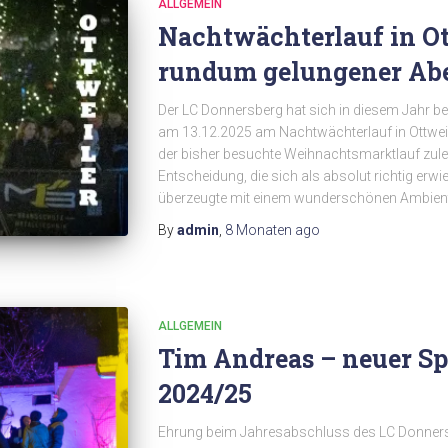
ALLGEMEIN
Nachtwächterlauf in Ot
rundum gelungener Ab
Der LC Donnersberg hat sich in diesem Jahr 
am 13.12.2025 am Nachtwächterlauf in Ottweil
der bisher besuchte Weihnachtsmarktlauf zuletzt
Entscheidung, die sich als absolut richtig erw
überzeugte mit einem wunderschönen Ambient
By
admin
,
8 Monaten
ago
ALLGEMEIN
Tim Andreas – neuer Sp
2024/25
Ehrung beim Jahresabschluss des LC Donnersb